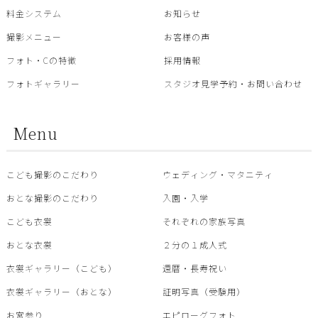
料金システム
お知らせ
撮影メニュー
お客様の声
フォト・Cの特徴
採用情報
フォトギャラリー
スタジオ見学予約・お問い合わせ
Menu
こども撮影のこだわり
ウェディング・マタニティ
おとな撮影のこだわり
入園・入学
こども衣裳
それぞれの家族写真
おとな衣裳
２分の１成人式
衣裳ギャラリー（こども）
還暦・⾧寿祝い
衣裳ギャラリー（おとな）
証明写真（受験用）
お宮参り
エピローグフォト