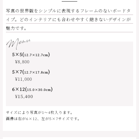
写真の世界観をシンプルに表現するフレームのないボードタ
イプ。どのインテリアにも合わせやすく飽きないデザインが
魅力です。
Menu
5×5(
)
12.7×12.7cm
¥8,800
5×7(
)
12.7×17.8cm
¥11,000
6×12(
)
15.0×30.0cm
¥
15,400
サイズにより写真が1〜4枚入ります。
画像は右が6×12、左が5×7サイズです。