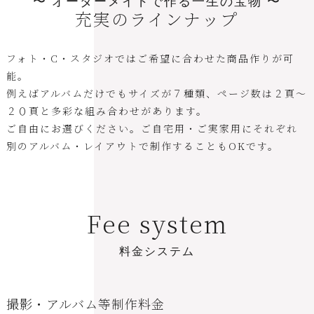
〜 オーダーメイドで作る一生の宝物 〜
充実のラインナップ
フォト・C・スタジオではご希望に合わせた商品作りが可
能。
例えばアルバムだけでもサイズが７種類、ページ数は２頁～
２０頁と多彩な組み合わせがあります。
ご自由にお選びください。ご自宅用・ご実家用にそれぞれ
別のアルバム・レイアウトで制作することもOKです。
F
e
e
s
y
s
t
e
m
料
金
シ
ス
テ
ム
撮影・アルバム等制作料金