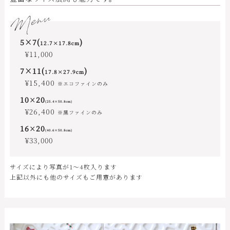
Menu
5×7(
)
12.7×17.8cm
¥11,000
7×11(
)
17.8×27.9cm
¥15,400
※エコファインのみ
10
20
×
(25.4×50.8cm)
¥26,400
※黒ファインのみ
16
20
×
(40.6×50.8cm)
¥33,000
サイズにより写真が1〜4枚入ります
上記以外にも他のサイズもご用意があります