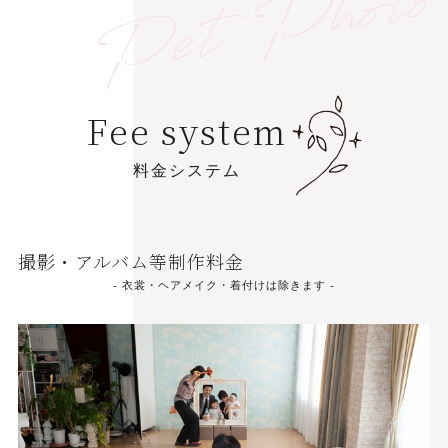
Pet Phot
F
e
e
s
y
s
t
e
m
料
金
シ
ス
テ
ム
撮影・アルバム等制作料金
- 衣裳・ヘアメイク・着付けは除きます -