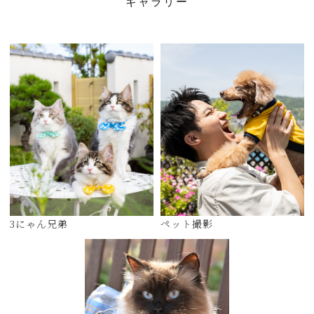
ギ
ャ
ラ
リ
ー
3にゃん兄弟
ペット撮影