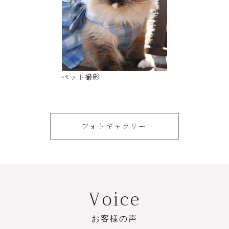
ペット撮影
フォトギャラリー
V
o
i
c
e
お
客
様
の
声