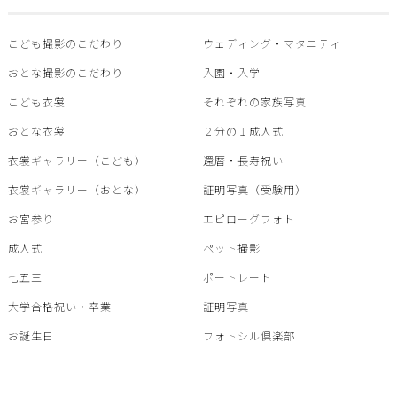
こども撮影のこだわり
ウェディング・マタニティ
おとな撮影のこだわり
入園・入学
こども衣裳
それぞれの家族写真
おとな衣裳
２分の１成人式
衣裳ギャラリー（こども）
還暦・⾧寿祝い
衣裳ギャラリー（おとな）
証明写真（受験用）
お宮参り
エピローグフォト
成人式
ペット撮影
七五三
ポートレート
大学合格祝い・卒業
証明写真
お誕生日
フォトシル倶楽部