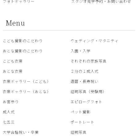
フォトギャラリー
スタジオ見学予約・お問い合わせ
Menu
こども撮影のこだわり
ウェディング・マタニティ
おとな撮影のこだわり
入園・入学
こども衣裳
それぞれの家族写真
おとな衣裳
２分の１成人式
衣裳ギャラリー（こども）
還暦・⾧寿祝い
衣裳ギャラリー（おとな）
証明写真（受験用）
お宮参り
エピローグフォト
成人式
ペット撮影
七五三
ポートレート
大学合格祝い・卒業
証明写真