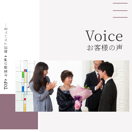
毎
日
ア
ル
バ
ム
見
て
幸
せ
を
感
じ
て
い
ま
Voice
を
す
お客様の声
お客様の声
TOP