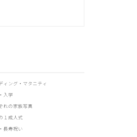
ディング・マタニティ
・入学
ぞれの家族写真
の１成人式
・⾧寿祝い