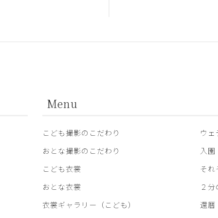
合
Menu
こども撮影のこだわり
ウェ
おとな撮影のこだわり
入園
こども衣裳
それ
おとな衣裳
２分
衣裳ギャラリー（こども）
還暦