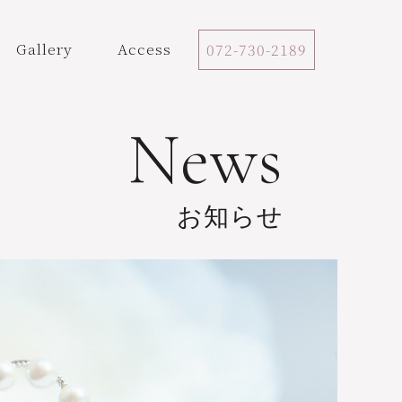
Gallery
Access
072-730-2189
News
お知らせ