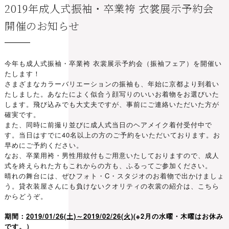
2019年成人式振袖・卒業袴 衣裳展示予約会
開催のお知らせ
今年も成人式振袖・卒業袴 衣裳展示予約会（振袖フェア）を開催い
たします！
さまざまなカラーバリエーションの振袖も、年始に京都より到着い
たしました。あなたによく似合う顔写りのいいお着物をお選びいた
します。飛び込みでも大丈夫ですが、事前にご連絡いただいた方が
確実です。
また、同時に前撮り並びに成人式当日のヘアメイク着付受付中で
す。当日はすでに40名以上の方のご予約をいただいております。お
早めにご予約ください。
なお、卒業用袴・男性用紋付もご用意いたしておりますので、成人
式を終えられた方もこれからの方も、ふるってご参加ください。
晴れの舞台には、ぜひフォト・C・スタジオのお着物で出かけましょ
う。貸衣装屋さんにも負けないクオリティの衣裳の紹介は、
こちら
からどうぞ。
期間：
2019/01/26(土)～2019/02/26(火)
(※2月の水曜・木曜はお休み
です。）