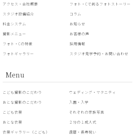
アクセス・会社概要
フォト・Cで創るフォトストーリー
スタジオ設備紹介
コラム
料金システム
お知らせ
撮影メニュー
お客様の声
フォト・Cの特徴
採用情報
フォトギャラリー
スタジオ見学予約・お問い合わせ
Menu
こども撮影のこだわり
ウェディング・マタニティ
おとな撮影のこだわり
入園・入学
こども衣裳
それぞれの家族写真
おとな衣裳
２分の１成人式
衣裳ギャラリー（こども）
還暦・⾧寿祝い