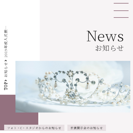
2
0
1
9
年
成
人
式
袖
・
卒
業
袴
衣
裳
展
示
予
約
会
開
催
の
お
知
ら
News
振
せ
お知らせ
お知らせ
TOP
フォト・C・スタジオからのお知らせ
衣裳展示会のお知らせ