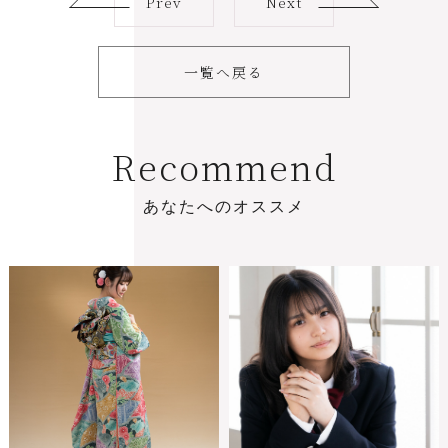
Prev
Next
一覧へ戻る
R
e
c
o
m
m
e
n
d
あ
な
た
へ
の
オ
ス
ス
メ