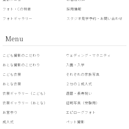
フォト・Cの特徴
採用情報
フォトギャラリー
スタジオ見学予約・お問い合わせ
Menu
こども撮影のこだわり
ウェディング・マタニティ
おとな撮影のこだわり
入園・入学
こども衣裳
それぞれの家族写真
おとな衣裳
２分の１成人式
衣裳ギャラリー（こども）
還暦・⾧寿祝い
衣裳ギャラリー（おとな）
証明写真（受験用）
お宮参り
エピローグフォト
成人式
ペット撮影