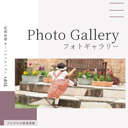
毎
年
恒
家
族
写
Photo Gallery
例
真
フォトギャラリー
フォトギャラリー
TOP
それぞれの家族写真