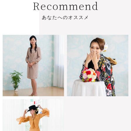
R
e
c
o
m
m
e
n
d
あ
な
た
へ
の
オ
ス
ス
メ