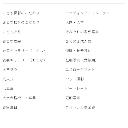
こども撮影のこだわり
ウェディング・マタニティ
おとな撮影のこだわり
入園・入学
こども衣裳
それぞれの家族写真
おとな衣裳
２分の１成人式
衣裳ギャラリー（こども）
還暦・⾧寿祝い
衣裳ギャラリー（おとな）
証明写真（受験用）
お宮参り
エピローグフォト
成人式
ペット撮影
七五三
ポートレート
大学合格祝い・卒業
証明写真
お誕生日
フォトシル倶楽部