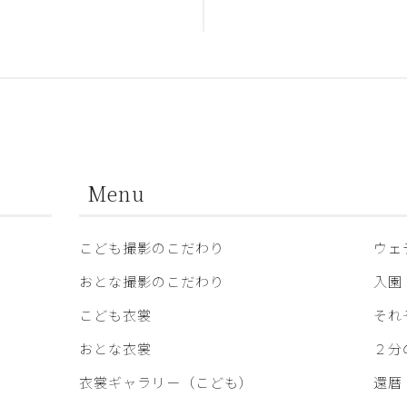
合
Menu
こども撮影のこだわり
ウェ
おとな撮影のこだわり
入園
こども衣裳
それ
おとな衣裳
２分
衣裳ギャラリー（こども）
還暦