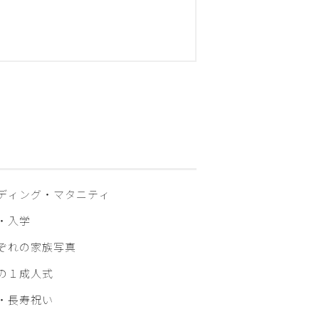
ディング・マタニティ
・入学
ぞれの家族写真
の１成人式
・⾧寿祝い