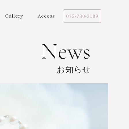
Gallery
Access
072-730-2189
News
お知らせ