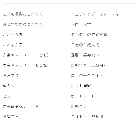
こども撮影のこだわり
ウェディング・マタニティ
おとな撮影のこだわり
入園・入学
こども衣裳
それぞれの家族写真
おとな衣裳
２分の１成人式
衣裳ギャラリー（こども）
還暦・⾧寿祝い
衣裳ギャラリー（おとな）
証明写真（受験用）
お宮参り
エピローグフォト
成人式
ペット撮影
七五三
ポートレート
大学合格祝い・卒業
証明写真
お誕生日
フォトシル倶楽部