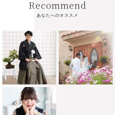
R
e
c
o
m
m
e
n
d
あ
な
た
へ
の
オ
ス
ス
メ