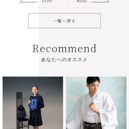
Prev
Next
一覧へ戻る
R
e
c
o
m
m
e
n
d
あ
な
た
へ
の
オ
ス
ス
メ