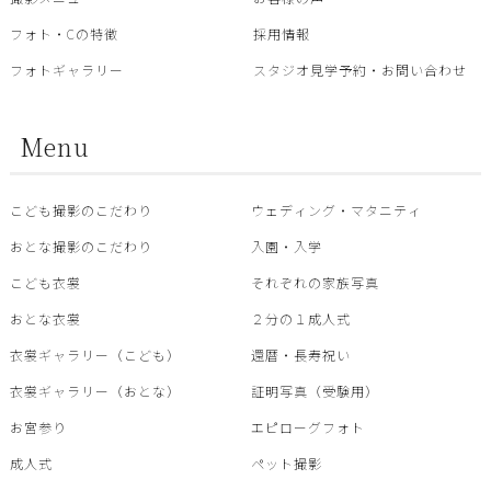
フォト・Cの特徴
採用情報
フォトギャラリー
スタジオ見学予約・お問い合わせ
Menu
こども撮影のこだわり
ウェディング・マタニティ
おとな撮影のこだわり
入園・入学
こども衣裳
それぞれの家族写真
おとな衣裳
２分の１成人式
衣裳ギャラリー（こども）
還暦・⾧寿祝い
衣裳ギャラリー（おとな）
証明写真（受験用）
お宮参り
エピローグフォト
成人式
ペット撮影