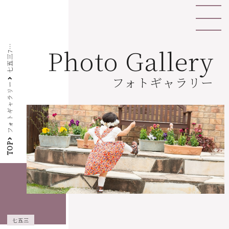
七
五
三
歳
祝
Photo Gallery
7
い
フォトギャラリー
フォトギャラリー
TOP
七五三