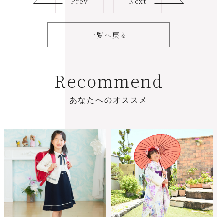
Prev
Next
一覧へ戻る
R
e
c
o
m
m
e
n
d
あ
な
た
へ
の
オ
ス
ス
メ