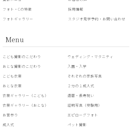
フォト・Cの特徴
採用情報
フォトギャラリー
スタジオ見学予約・お問い合わせ
Menu
こども撮影のこだわり
ウェディング・マタニティ
おとな撮影のこだわり
入園・入学
こども衣裳
それぞれの家族写真
おとな衣裳
２分の１成人式
衣裳ギャラリー（こども）
還暦・⾧寿祝い
衣裳ギャラリー（おとな）
証明写真（受験用）
お宮参り
エピローグフォト
成人式
ペット撮影