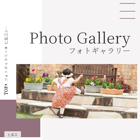
七
五
三
歳
祝
Photo Gallery
3
い
フォトギャラリー
フォトギャラリー
TOP
七五三