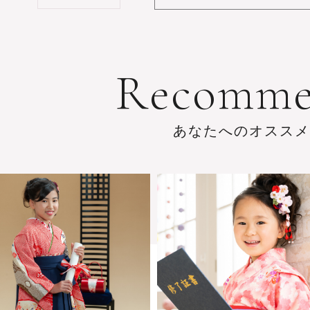
R
e
c
o
m
m
あ
な
た
へ
の
オ
ス
ス
メ