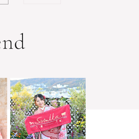
e
n
d