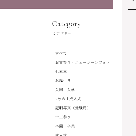
Category
カテゴリー
すべて
お宮参り・ニューボーンフォト
七五三
お誕生日
入園・入学
2分の１成人式
証明写真（受験用）
十三参り
卒園・卒業
成人式