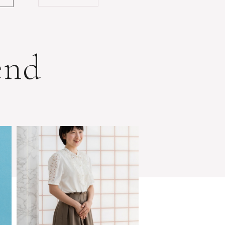
e
n
d