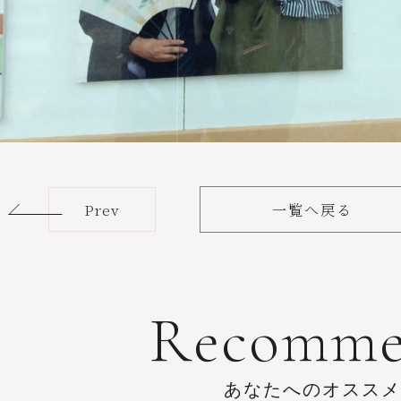
Prev
一覧へ戻る
R
e
c
o
m
m
あ
な
た
へ
の
オ
ス
ス
メ