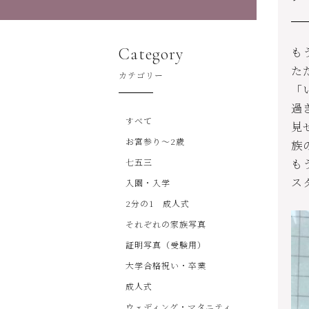
Category
も
た
カテゴリー
「
過
すべて
見
お宮参り～2歳
族
七五三
も
ス
入園・入学
2分の1 成人式
それぞれの家族写真
証明写真（受験用）
大学合格祝い・卒業
成人式
ウェディング・マタニティ