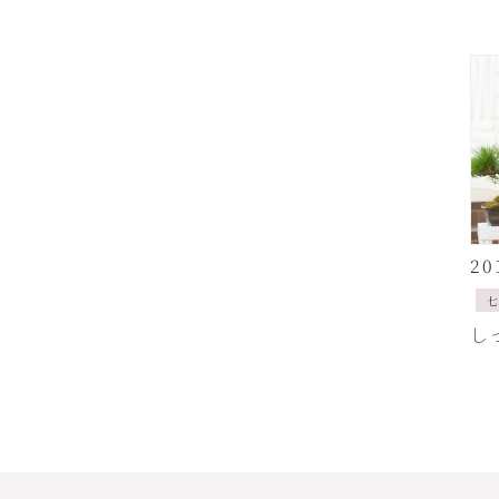
20
七
し