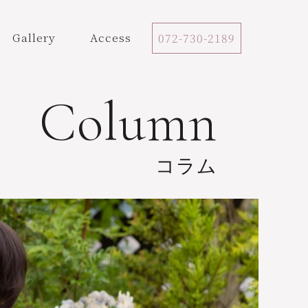
Gallery
Access
072-730-2189
Column
コラム