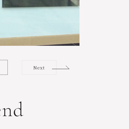
Next
e
n
d