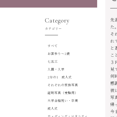
Category
先
た
カテゴリー
そ
れ
すべて
と
お宮参り～2歳
こ
七五三
３
見
入園・入学
何
2分の1 成人式
感
それぞれの家族写真
彼
証明写真（受験用）
写
大学合格祝い・卒業
帰
成人式
今
ウェディング・マタニティ