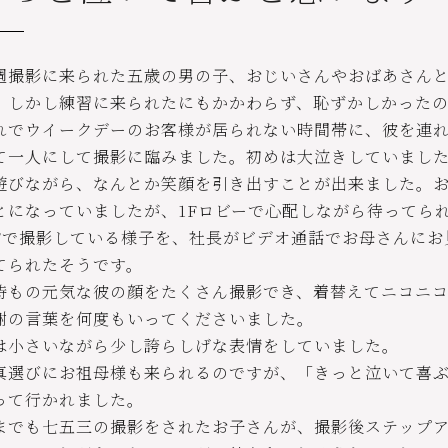
週撮影に来られた五歳の男の子、おじいさんやおばあさん
。しかし練習に来られたにもかかわらず、恥ずかしかった
れでウイークデーのお客様が居られない時間帯に、彼を連
て一人にして撮影に臨みました。初めは大泣きしていまし
遊びながら、なんとか笑顔を引き出すことが出来ました。
とになっていましたが、1Fロビーで心配しながら待ってら
Fで撮影している様子を、社長がビデオ通話でお母さんにお
てられたそうです。
時もの元気な彼の顔をたくさん撮影でき、着替えてニコニコ
謝の言葉を何度もいってくださいました。
は小さいながら少し誇らしげな表情をしていました。
真選びにお祖母様も来られるのですが、「きっと泣いて喜
って行かれました。
までも七五三の撮影をされたお子さんが、撮影後ステップ