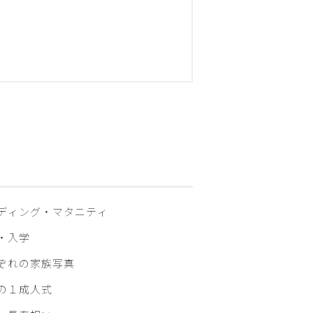
ディング・マタニティ
・入学
ぞれの家族写真
の１成人式