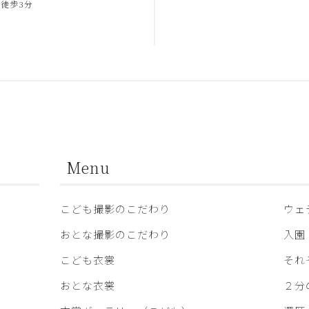
徒歩3分
合
Menu
こども撮影のこだわり
ウェ
おとな撮影のこだわり
入園
こども衣裳
それ
おとな衣裳
２分