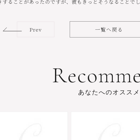
きすることがあったのですが、彼もきっとそうなることで
Prev
一覧へ戻る
R
e
c
o
m
m
あ
な
た
へ
の
オ
ス
ス
メ