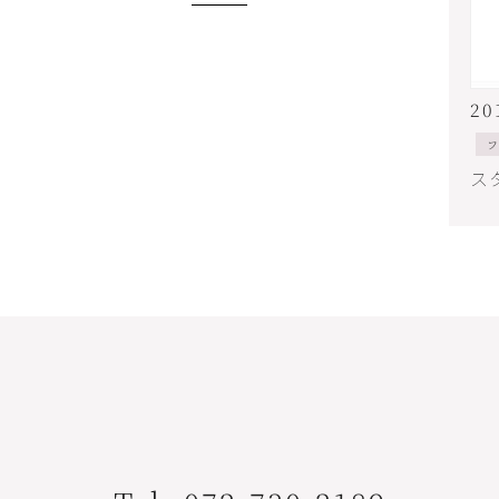
20
フ
ス