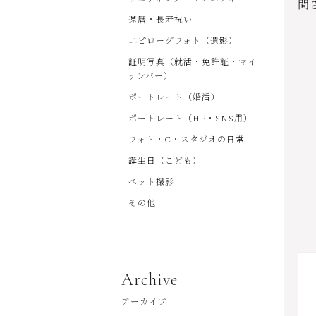
聞
還暦・長寿祝い
エピローグフォト（遺影）
証明写真（就活・免許証・マイ
ナンバー）
ポートレート（婚活）
ポートレート（HP・SNS用）
フォト・C・スタジオの日常
誕生日（こども）
ペット撮影
その他
Archive
アーカイブ