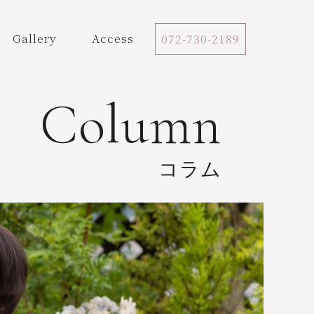
Gallery
Access
072-730-2189
Column
コラム