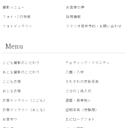
撮影メニュー
お客様の声
フォト・Cの特徴
採用情報
フォトギャラリー
スタジオ見学予約・お問い合わせ
Menu
こども撮影のこだわり
ウェディング・マタニティ
おとな撮影のこだわり
入園・入学
こども衣裳
それぞれの家族写真
おとな衣裳
２分の１成人式
衣裳ギャラリー（こども）
還暦・⾧寿祝い
衣裳ギャラリー（おとな）
証明写真（受験用）
お宮参り
エピローグフォト