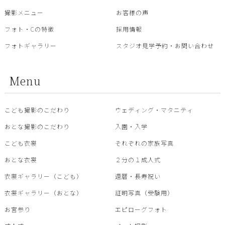
撮影メニュー
お客様の声
フォト・Cの特徴
採用情報
フォトギャラリー
スタジオ見学予約・お問い合わせ
Menu
こども撮影のこだわり
ウェディング・マタニティ
おとな撮影のこだわり
入園・入学
こども衣裳
それぞれの家族写真
おとな衣裳
２分の１成人式
衣裳ギャラリー（こども）
還暦・⾧寿祝い
衣裳ギャラリー（おとな）
証明写真（受験用）
お宮参り
エピローグフォト