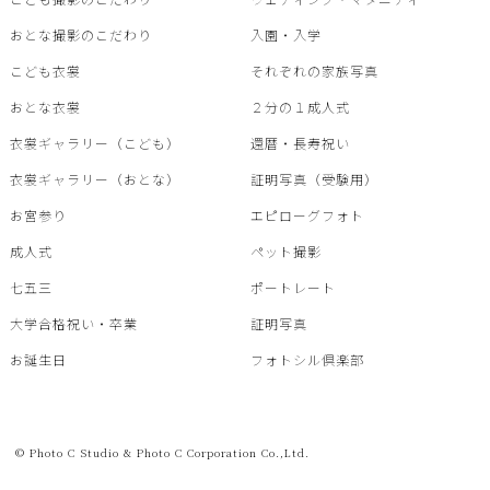
おとな撮影のこだわり
入園・入学
こども衣裳
それぞれの家族写真
おとな衣裳
２分の１成人式
衣裳ギャラリー（こども）
還暦・⾧寿祝い
衣裳ギャラリー（おとな）
証明写真（受験用）
お宮参り
エピローグフォト
成人式
ペット撮影
七五三
ポートレート
大学合格祝い・卒業
証明写真
お誕生日
フォトシル倶楽部
© Photo C Studio & Photo C Corporation Co.,Ltd.