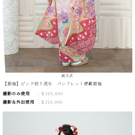
成人式
【振袖】ピンク絞り流水 パンフレット掲載振袖
撮影のみ使用
￥
105,000
撮影＆外出使用
￥
210,000