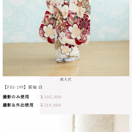
成人式
【FRI-199】振袖 白
撮影のみ使用
￥
105,000
撮影＆外出使用
￥
210,000