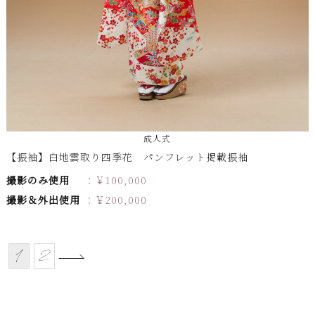
成人式
【振袖】白地雲取り四季花 パンフレット掲載振袖
撮影のみ使用
￥
100,000
撮影＆外出使用
￥
200,000
1
2