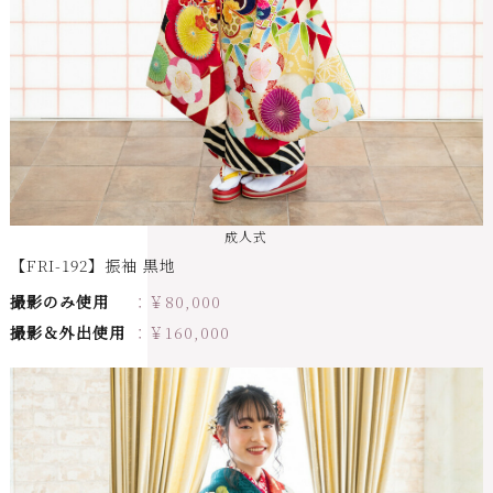
成人式
【FRI-192】振袖 黒地
撮影のみ使用
￥
80,000
撮影＆外出使用
￥
160,000