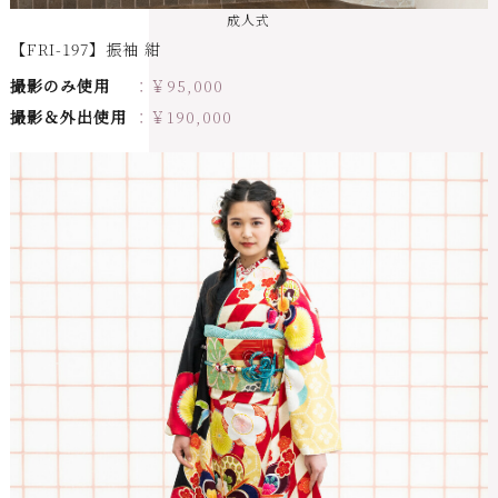
成人式
【FRI-197】振袖 紺
撮影のみ使用
￥
95,000
撮影＆外出使用
￥
190,000