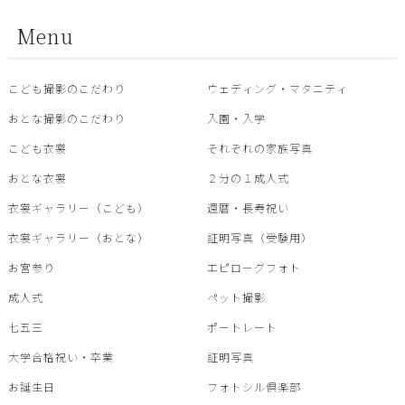
Menu
こども撮影のこだわり
ウェディング・マタニティ
おとな撮影のこだわり
入園・入学
こども衣裳
それぞれの家族写真
おとな衣裳
２分の１成人式
衣裳ギャラリー（こども）
還暦・⾧寿祝い
衣裳ギャラリー（おとな）
証明写真（受験用）
お宮参り
エピローグフォト
成人式
ペット撮影
七五三
ポートレート
大学合格祝い・卒業
証明写真
お誕生日
フォトシル倶楽部