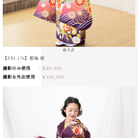
成人式
【FRI-176】振袖 紺
撮影のみ使用
￥
80,000
撮影＆外出使用
￥
160,000