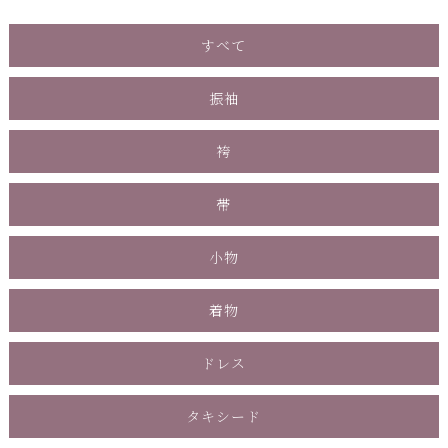
すべて
振袖
袴
帯
小物
着物
ドレス
タキシード