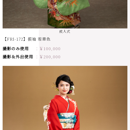
成人式
【FRI-172】振袖 若草色
撮影のみ使用
￥
100,000
撮影＆外出使用
￥
200,000