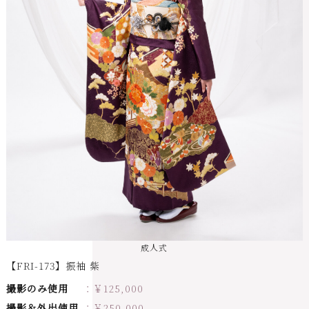
成人式
【FRI-173】振袖 紫
撮影のみ使用
￥
125,000
撮影＆外出使用
￥
250,000