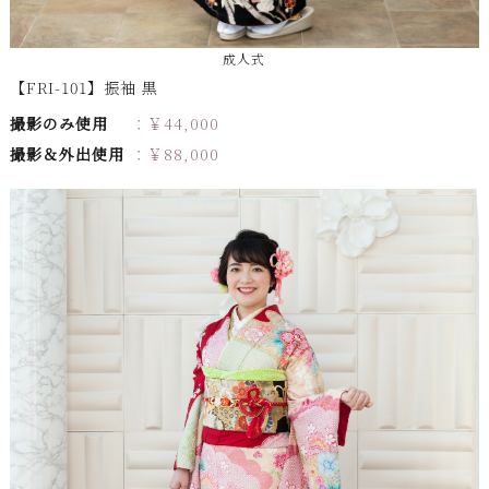
成人式
【FRI-101】振袖 黒
撮影のみ使用
￥
44,000
撮影＆外出使用
￥
88,000