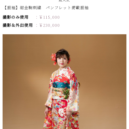
【振袖】紺金駒刺繍 パンフレット掲載振袖
撮影のみ使用
￥
115,000
撮影＆外出使用
￥
230,000