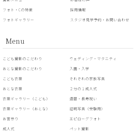
フォト・Cの特徴
採用情報
フォトギャラリー
スタジオ見学予約・お問い合わせ
Menu
こども撮影のこだわり
ウェディング・マタニティ
おとな撮影のこだわり
入園・入学
こども衣裳
それぞれの家族写真
おとな衣裳
２分の１成人式
衣裳ギャラリー（こども）
還暦・⾧寿祝い
衣裳ギャラリー（おとな）
証明写真（受験用）
お宮参り
エピローグフォト
成人式
ペット撮影