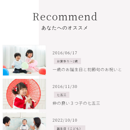
R
e
c
o
m
m
e
n
d
あ
な
た
へ
の
オ
ス
ス
メ
2016/06/17
お宮参り～2歳
一歳のお誕生日と初節句のお祝いと
2016/11/30
七五三
仲の良い３つ子の七五三
2022/10/10
誕生日（こども）