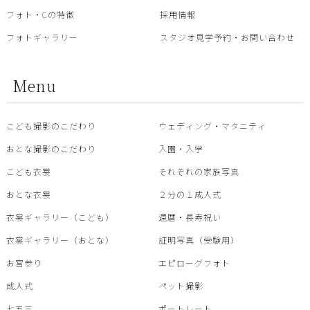
フォト・Cの特徴
採用情報
フォトギャラリー
スタジオ見学予約・お問い合わせ
Menu
こども撮影のこだわり
ウェディング・マタニティ
おとな撮影のこだわり
入園・入学
こども衣裳
それぞれの家族写真
おとな衣裳
２分の１成人式
衣裳ギャラリー（こども）
還暦・⾧寿祝い
衣裳ギャラリー（おとな）
証明写真（受験用）
お宮参り
エピローグフォト
成人式
ペット撮影
七五三
ポートレート