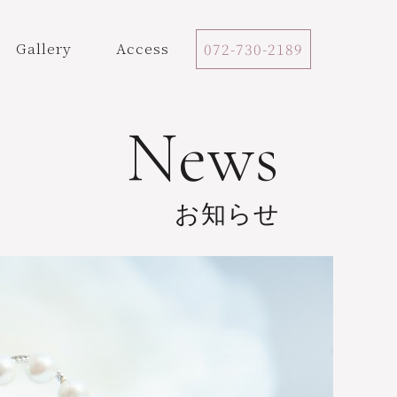
Gallery
Access
072-730-2189
News
お知らせ