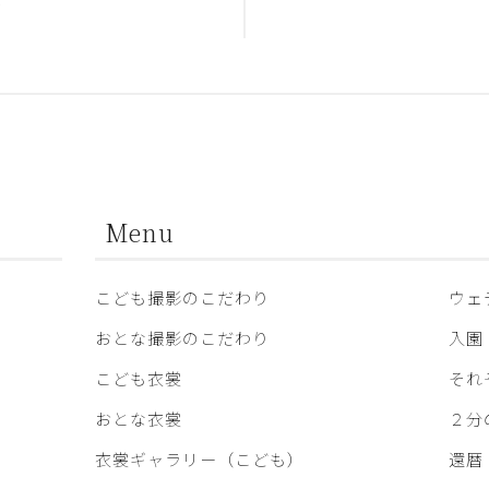
合
Menu
こども撮影のこだわり
ウェ
おとな撮影のこだわり
入園
こども衣裳
それ
おとな衣裳
２分
衣裳ギャラリー（こども）
還暦