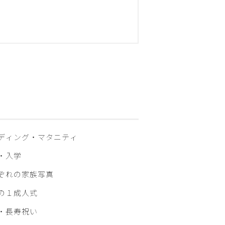
ディング・マタニティ
・入学
ぞれの家族写真
の１成人式
・⾧寿祝い