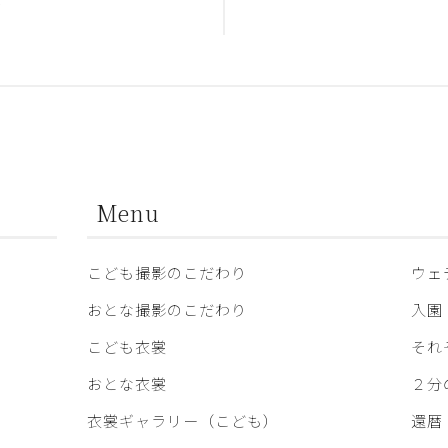
合
Menu
こども撮影のこだわり
ウェ
おとな撮影のこだわり
入園
こども衣裳
それ
おとな衣裳
２分
衣裳ギャラリー（こども）
還暦