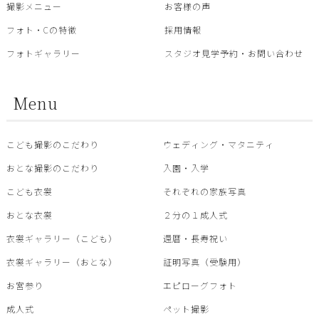
撮影メニュー
お客様の声
フォト・Cの特徴
採用情報
フォトギャラリー
スタジオ見学予約・お問い合わせ
Menu
こども撮影のこだわり
ウェディング・マタニティ
おとな撮影のこだわり
入園・入学
こども衣裳
それぞれの家族写真
おとな衣裳
２分の１成人式
衣裳ギャラリー（こども）
還暦・⾧寿祝い
衣裳ギャラリー（おとな）
証明写真（受験用）
お宮参り
エピローグフォト
成人式
ペット撮影