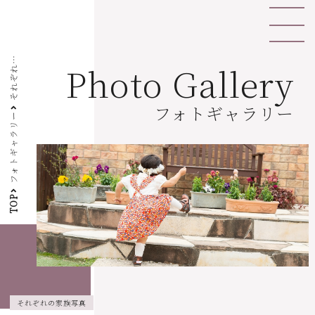
そ
れ
ぞ
の
家
族
写
Photo Gallery
れ
真
フォトギャラリー
フォトギャラリー
TOP
それぞれの家族写真