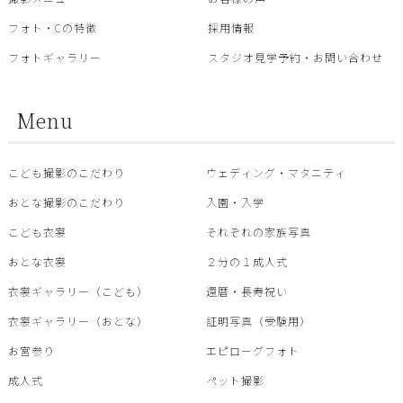
フォト・Cの特徴
採用情報
フォトギャラリー
スタジオ見学予約・お問い合わせ
Menu
こども撮影のこだわり
ウェディング・マタニティ
おとな撮影のこだわり
入園・入学
こども衣裳
それぞれの家族写真
おとな衣裳
２分の１成人式
衣裳ギャラリー（こども）
還暦・⾧寿祝い
衣裳ギャラリー（おとな）
証明写真（受験用）
お宮参り
エピローグフォト
成人式
ペット撮影