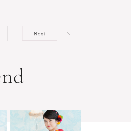
Next
e
n
d