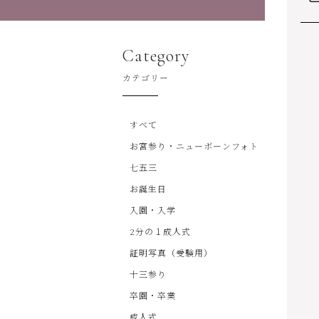
Category
カテゴリー
すべて
お宮参り・ニューボーンフォト
七五三
お誕生日
入園・入学
2分の１成人式
証明写真（受験用）
十三参り
卒園・卒業
成人式