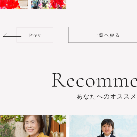
Prev
一覧へ戻る
R
e
c
o
m
m
あ
な
た
へ
の
オ
ス
ス
メ